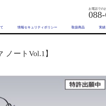
お電話での
088-
て
情報セキュリティポリシー
取扱商品
実績
ノートVol.1】