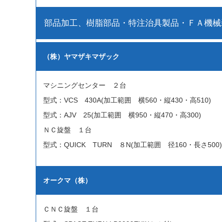
部品加工、樹脂部品・特注治具製品・ＦＡ機械
（株）ヤマザキマザック
マシニングセンター ２台
型式：VCS 430A(加工範囲 横560・縦430・高510)
型式：AJV 25(加工範囲 横950・縦470・高300)
ＮＣ旋盤 １台
型式：QUICK TURN ８N(加工範囲 径160・長さ500)
オークマ（株）
ＣＮＣ旋盤 １台