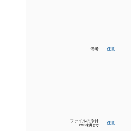
備考
任意
ファイルの添付
任意
2MB未満まで